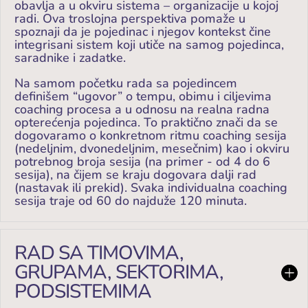
obavlja a u okviru sistema – organizacije u kojoj
radi. Ova troslojna perspektiva pomaže u
spoznaji da je pojedinac i njegov kontekst čine
integrisani sistem koji utiče na samog pojedinca,
saradnike i zadatke.
Na samom početku rada sa pojedincem
definišem “ugovor” o tempu, obimu i ciljevima
coaching procesa a u odnosu na realna radna
opterećenja pojedinca. To praktično znači da se
dogovaramo o konkretnom ritmu coaching sesija
(nedeljnim, dvonedeljnim, mesečnim) kao i okviru
potrebnog broja sesija (na primer - od 4 do 6
sesija), na čijem se kraju dogovara dalji rad
(nastavak ili prekid). Svaka individualna coaching
sesija traje od 60 do najduže 120 minuta.
RAD SA TIMOVIMA,
GRUPAMA, SEKTORIMA,
PODSISTEMIMA