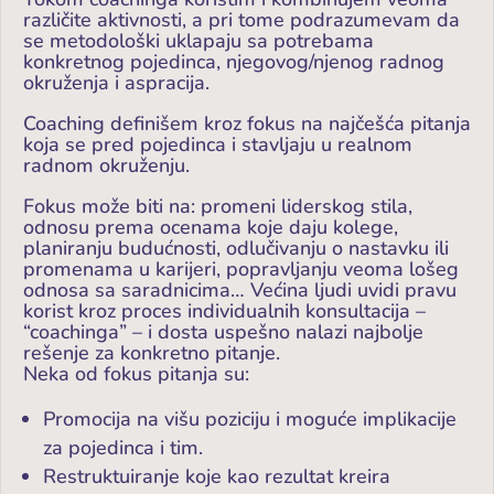
različite aktivnosti, a pri tome podrazumevam da
se metodološki uklapaju sa potrebama
konkretnog pojedinca, njegovog/njenog radnog
okruženja i aspracija.
Coaching definišem kroz fokus na najčešća pitanja
koja se pred pojedinca i stavljaju u realnom
radnom okruženju.
Fokus može biti na: promeni liderskog stila,
odnosu prema ocenama koje daju kolege,
planiranju budućnosti, odlučivanju o nastavku ili
promenama u karijeri, popravljanju veoma lošeg
odnosa sa saradnicima… Većina ljudi uvidi pravu
korist kroz proces individualnih konsultacija –
“coachinga” – i dosta uspešno nalazi najbolje
rešenje za konkretno pitanje.
Neka od fokus pitanja su:
Promocija na višu poziciju i moguće implikacije
za pojedinca i tim.
Restruktuiranje koje kao rezultat kreira